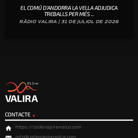
EL COMÚ D’ANDORRA LA VELLA ADJUDICA
TREBALLS PER MÉS ...
RÀDIO VALIRA | 31 DE JULIOL DE 2026
CONTACTE
https://cadenapirenaica.com
home
info@cadenapirenaica.com