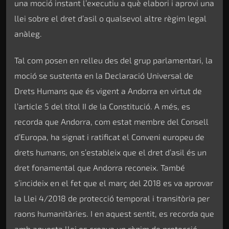
una moció instant l’executiu a què elabori i aprovi una
llei sobre el dret d’asil o qualsevol altre règim legal
anàleg.
Tal com posen en relleu des del grup parlamentari, la
moció se sustenta en la Declaració Universal de
Drets Humans que és vigent a Andorra en virtut de
l’article 5 del títol II de la Constitució. A més, es
recorda que Andorra, com estat membre del Consell
d’Europa, ha signat i ratificat el Conveni europeu de
drets humans, on s’estableix que el dret d’asil és un
dret fonamental que Andorra reconeix. També
s’incideix en el fet que el març del 2018 es va aprovar
la Llei 4/2018 de protecció temporal i transitòria per
raons humanitàries. I en aquest sentit, es recorda que
amb aquesta llei es creava un règim de protecció