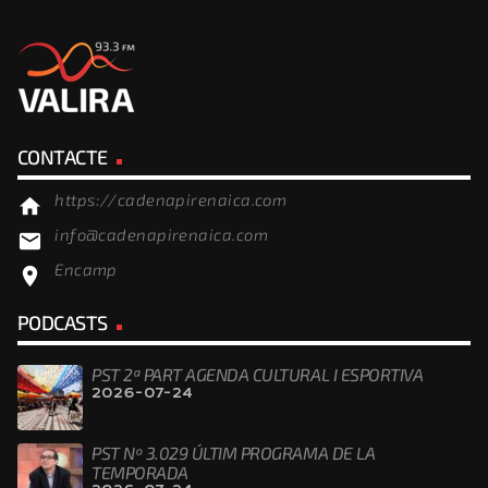
CONTACTE
https://cadenapirenaica.com
home
info@cadenapirenaica.com
email
Encamp
location_on
PODCASTS
PST 2ª PART AGENDA CULTURAL I ESPORTIVA
2026-07-24
PST Nº 3.029 ÚLTIM PROGRAMA DE LA
TEMPORADA