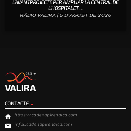
L’AVANTPROJECTE PER AMPLIAR LA CENTRAL DE
L’HOSPITALET ...
RÀDIO VALIRA | 5 D'AGOST DE 2026
CONTACTE
https://cadenapirenaica.com
home
info@cadenapirenaica.com
email