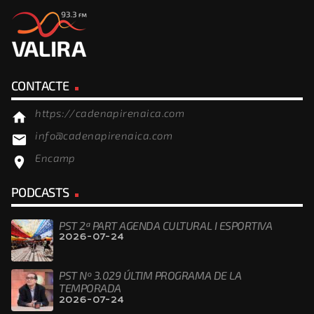
CONTACTE
https://cadenapirenaica.com
home
info@cadenapirenaica.com
email
Encamp
location_on
PODCASTS
PST 2ª PART AGENDA CULTURAL I ESPORTIVA
2026-07-24
PST Nº 3.029 ÚLTIM PROGRAMA DE LA
TEMPORADA
2026-07-24