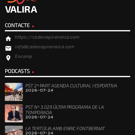
CONTACTE
https://cadenapirenaica.com
home
info@cadenapirenaica.com
email
Encamp
location_on
PODCASTS
PST 2ª PART AGENDA CULTURAL I ESPORTIVA
2026-07-24
PST Nº 3.029 ÚLTIM PROGRAMA DE LA
TEMPORADA
2026-07-24
LA TERTÚLIA AMB ENRIC FONTBERNAT
2026-07-24