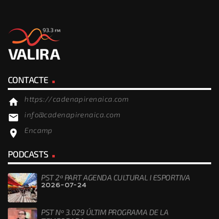
CONTACTE
https://cadenapirenaica.com
home
info@cadenapirenaica.com
email
Encamp
location_on
PODCASTS
PST 2ª PART AGENDA CULTURAL I ESPORTIVA
2026-07-24
PST Nº 3.029 ÚLTIM PROGRAMA DE LA