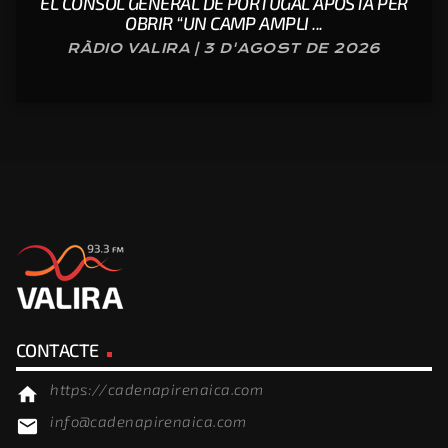
EL CÒNSOL GENERAL DE PORTUGAL APOSTA PER
OBRIR “UN CAMP AMPLI ...
RÀDIO VALIRA | 3 D'AGOST DE 2026
CONTACTE
https://cadenapirenaica.com
home
info@cadenapirenaica.com
email