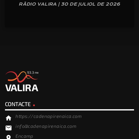
RÀDIO VALIRA | 30 DE JULIOL DE 2026
CONTACTE
https://cadenapirenaica.com
home
info@cadenapirenaica.com
email
Encamp
location_on