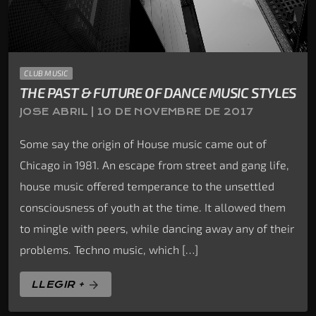
CLUB MUSIC
THE PAST & FUTURE OF DANCE MUSIC STYLES
JOSE ABRIL | 10 DE NOVEMBRE DE 2017
Some say the origin of House music came out of
Chicago in 1981. An escape from street and gang life,
house music offered temperance to the unsettled
consciousness of youth at the time. It allowed them
to mingle with peers, while dancing away any of their
problems. Techno music, which […]
LLEGIR +
arrow_forward