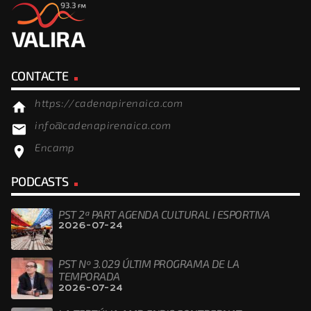
CONTACTE
https://cadenapirenaica.com
home
info@cadenapirenaica.com
email
Encamp
location_on
PODCASTS
PST 2ª PART AGENDA CULTURAL I ESPORTIVA
2026-07-24
PST Nº 3.029 ÚLTIM PROGRAMA DE LA
TEMPORADA
2026-07-24