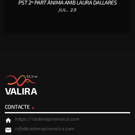
PST 2ª PART ÀNIMA AMB LAURA DALLARÈS
JUL. 23
CONTACTE
https://cadenapirenaica.com
home
info@cadenapirenaica.com
email