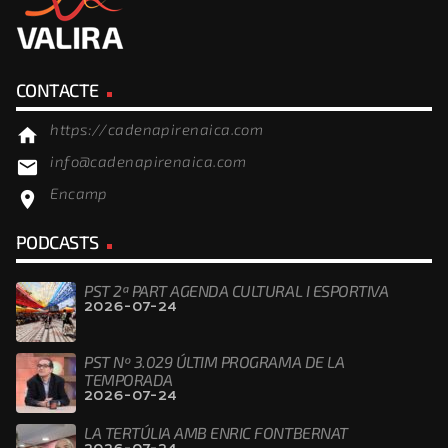
CONTACTE
https://cadenapirenaica.com
home
info@cadenapirenaica.com
email
Encamp
location_on
PODCASTS
PST 2ª PART AGENDA CULTURAL I ESPORTIVA
2026-07-24
PST Nº 3.029 ÚLTIM PROGRAMA DE LA
TEMPORADA
2026-07-24
LA TERTÚLIA AMB ENRIC FONTBERNAT