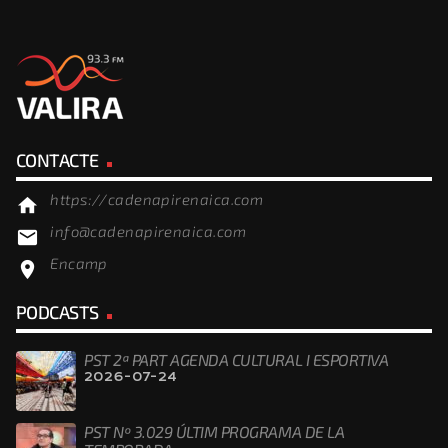
CONTACTE
https://cadenapirenaica.com
home
info@cadenapirenaica.com
email
Encamp
location_on
PODCASTS
PST 2ª PART AGENDA CULTURAL I ESPORTIVA
2026-07-24
PST Nº 3.029 ÚLTIM PROGRAMA DE LA