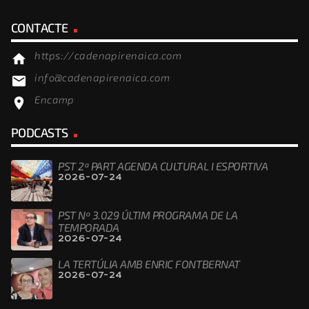
CONTACTE
https://cadenapirenaica.com
home
info@cadenapirenaica.com
email
Encamp
location_on
PODCASTS
PST 2ª PART AGENDA CULTURAL I ESPORTIVA
2026-07-24
PST Nº 3.029 ÚLTIM PROGRAMA DE LA
TEMPORADA
2026-07-24
LA TERTÚLIA AMB ENRIC FONTBERNAT
2026-07-24