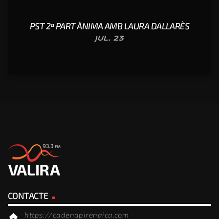
PST 2ª PART ÀNIMA AMB LAURA DALLARÈS
JUL. 23
CONTACTE
https://cadenapirenaica.com
home