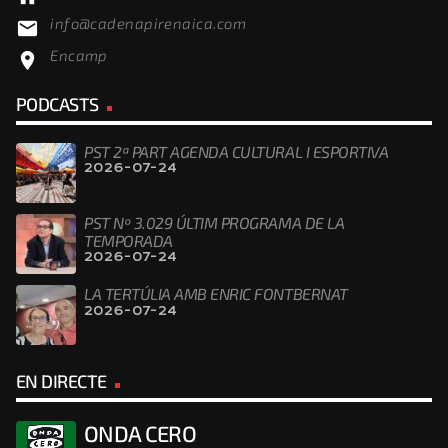
info@cadenapirenaica.com
email
Encamp
location_on
PODCASTS
PST 2ª PART AGENDA CULTURAL I ESPORTIVA
2026-07-24
PST Nº 3.029 ÚLTIM PROGRAMA DE LA
TEMPORADA
2026-07-24
LA TERTÚLIA AMB ENRIC FONTBERNAT
2026-07-24
EN DIRECTE
ONDA CERO