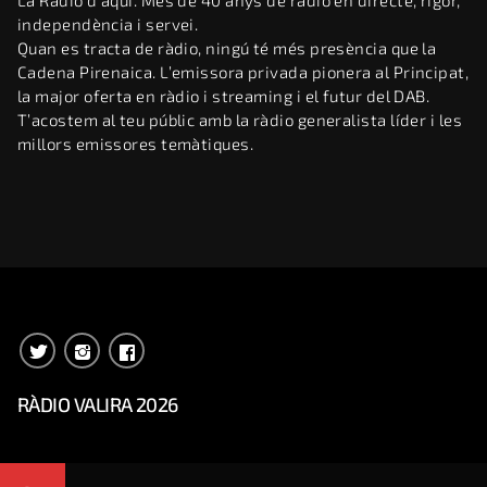
La Ràdio d’aquí. Més de 40 anys de ràdio en directe, rigor,
independència i servei.
Quan es tracta de ràdio, ningú té més presència que la
Cadena Pirenaica. L’emissora privada pionera al Principat,
la major oferta en ràdio i streaming i el futur del DAB.
T’acostem al teu públic amb la ràdio generalista líder i les
millors emissores temàtiques.
RÀDIO VALIRA 2026