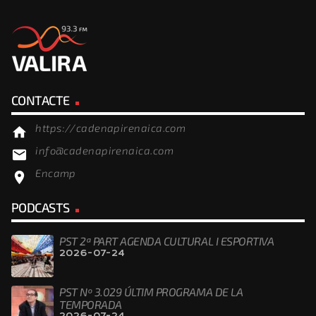
CONTACTE
https://cadenapirenaica.com
home
info@cadenapirenaica.com
email
Encamp
location_on
PODCASTS
PST 2ª PART AGENDA CULTURAL I ESPORTIVA
2026-07-24
PST Nº 3.029 ÚLTIM PROGRAMA DE LA
TEMPORADA
2026-07-24