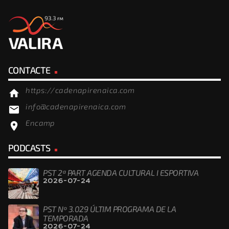
CONTACTE
https://cadenapirenaica.com
home
info@cadenapirenaica.com
email
Encamp
location_on
PODCASTS
PST 2ª PART AGENDA CULTURAL I ESPORTIVA
2026-07-24
PST Nº 3.029 ÚLTIM PROGRAMA DE LA
TEMPORADA
2026-07-24