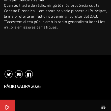
Quan es tracta de ràdio, ningú té més presència que la
Cadena Pirenaica. L’emissora privada pionera al Principat,
la major oferta en ràdio i streaming i el futur del DAB.
T’acostem al teu públic amb la ràdio generalista líder i les
millors emissores temàtiques.
RÀDIO VALIRA 2026
play_arrow
playlist_play