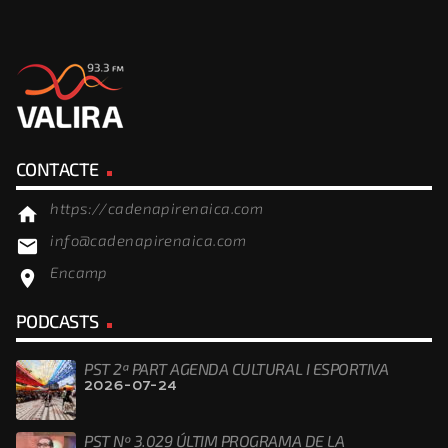
CONTACTE
https://cadenapirenaica.com
home
info@cadenapirenaica.com
email
Encamp
location_on
PODCASTS
PST 2ª PART AGENDA CULTURAL I ESPORTIVA
2026-07-24
PST Nº 3.029 ÚLTIM PROGRAMA DE LA