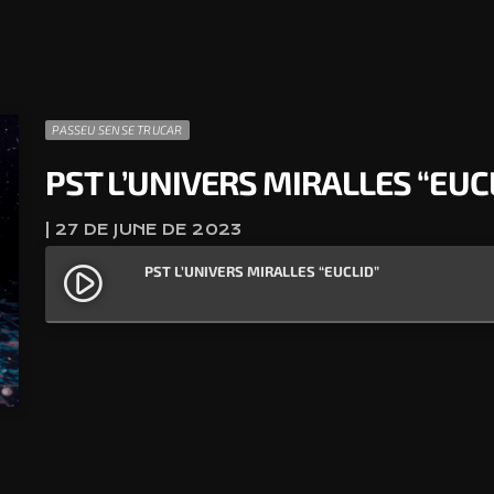
PASSEU SENSE TRUCAR
PST L’UNIVERS MIRALLES “EUC
| 27 DE JUNE DE 2023
PST L’UNIVERS MIRALLES “EUCLID”
play_circle_filled