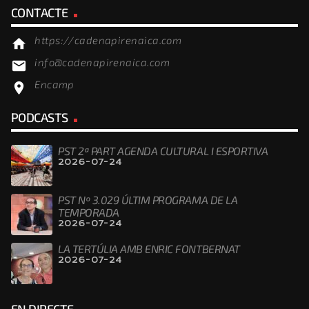
CONTACTE
https://cadenapirenaica.com
home
info@cadenapirenaica.com
email
Encamp
location_on
PODCASTS
PST 2ª PART AGENDA CULTURAL I ESPORTIVA
2026-07-24
PST Nº 3.029 ÚLTIM PROGRAMA DE LA
TEMPORADA
2026-07-24
LA TERTÚLIA AMB ENRIC FONTBERNAT
2026-07-24
EN DIRECTE