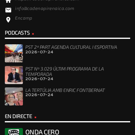
home
info@cadenapirenaica.com
email
Encamp
location_on
PODCASTS
PST 2ª PART AGENDA CULTURAL I ESPORTIVA
2026-07-24
PST Nº 3.029 ÚLTIM PROGRAMA DE LA
TEMPORADA
2026-07-24
LA TERTÚLIA AMB ENRIC FONTBERNAT
2026-07-24
EN DIRECTE
ONDA CERO