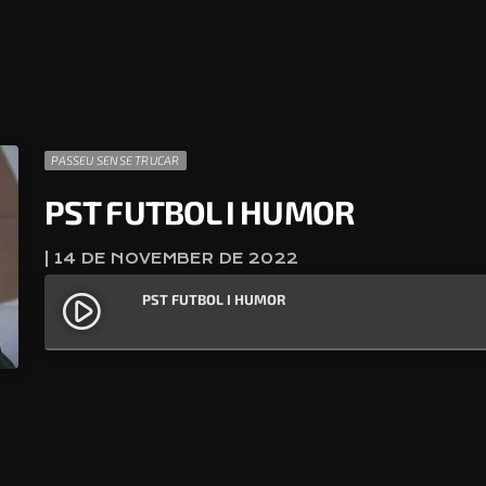
PASSEU SENSE TRUCAR
PST FUTBOL I HUMOR
| 14 DE NOVEMBER DE 2022
PST FUTBOL I HUMOR
play_circle_filled