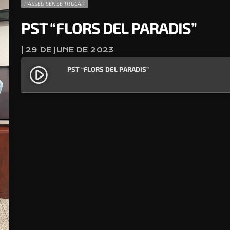
PASSEU SENSE TRUCAR
PST “FLORS DEL PARADIS”
| 29 DE JUNE DE 2023
PST “FLORS DEL PARADIS”
play_circle_filled