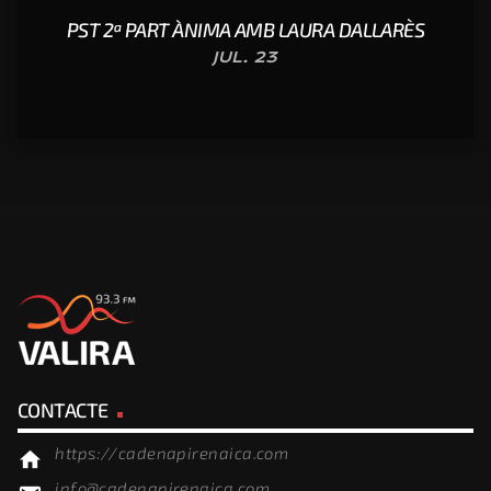
PST 2ª PART ÀNIMA AMB LAURA DALLARÈS
JUL. 23
CONTACTE
https://cadenapirenaica.com
home
info@cadenapirenaica.com