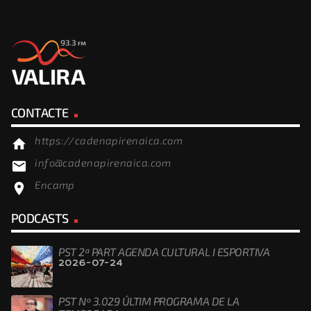
CONTACTE
https://cadenapirenaica.com
home
info@cadenapirenaica.com
email
Encamp
location_on
PODCASTS
PST 2ª PART AGENDA CULTURAL I ESPORTIVA
2026-07-24
PST Nº 3.029 ÚLTIM PROGRAMA DE LA