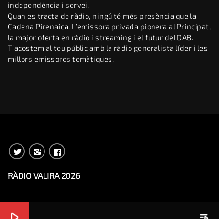
independència i servei.
Quan es tracta de ràdio, ningú té més presència que la
Cadena Pirenaica. L’emissora privada pionera al Principat,
la major oferta en ràdio i streaming i el futur del DAB.
T’acostem al teu públic amb la ràdio generalista líder i les
millors emissores temàtiques.
RÀDIO VALIRA 2026
play_arrow
playlist_play