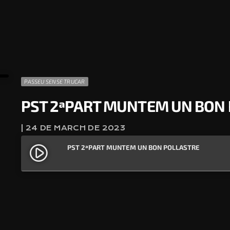
PASSEU SENSE TRUCAR
PST 2ªPART MUNTEM UN BON
| 24 DE MARCH DE 2023
PST 2ªPART MUNTEM UN BON POLLASTRE
play_circle_filled