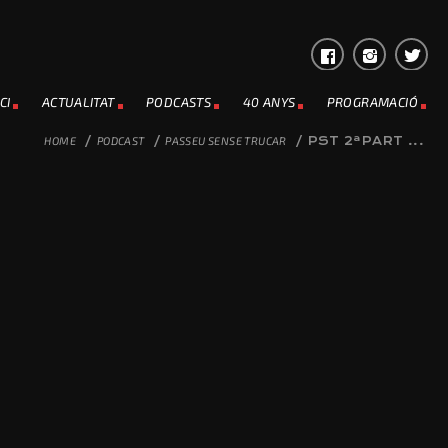
CI
ACTUALITAT
PODCASTS
40 ANYS
PROGRAMACIÓ
HOME
/
PODCAST
/
PASSEU SENSE TRUCAR
/
PST 2ªPART ...