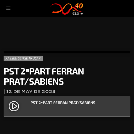
menu
PASSEU SENSE TRUCAR
PST 2ªPART FERRAN
PRAT/SABIENS
| 12 DE MAY DE 2023
PST 2ªPART FERRAN PRAT/SABIENS
play_circle_filled