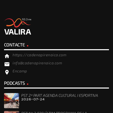
CONTACTE
https://cadenapirenaica.com
home
info@cadenapirenaica.com
email
Encamp
location_on
PODCASTS
PST 2ª PART AGENDA CULTURAL I ESPORTIVA
2026-07-24