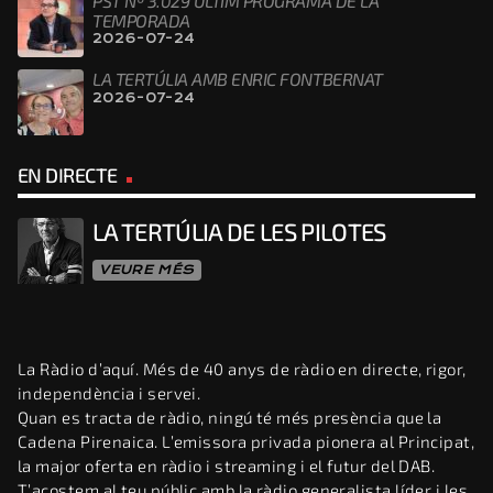
PST Nº 3.029 ÚLTIM PROGRAMA DE LA
TEMPORADA
2026-07-24
LA TERTÚLIA AMB ENRIC FONTBERNAT
2026-07-24
EN DIRECTE
LA TERTÚLIA DE LES PILOTES
VEURE MÉS
La Ràdio d’aquí. Més de 40 anys de ràdio en directe, rigor,
independència i servei.
Quan es tracta de ràdio, ningú té més presència que la
Cadena Pirenaica. L’emissora privada pionera al Principat,
la major oferta en ràdio i streaming i el futur del DAB.
T’acostem al teu públic amb la ràdio generalista líder i les