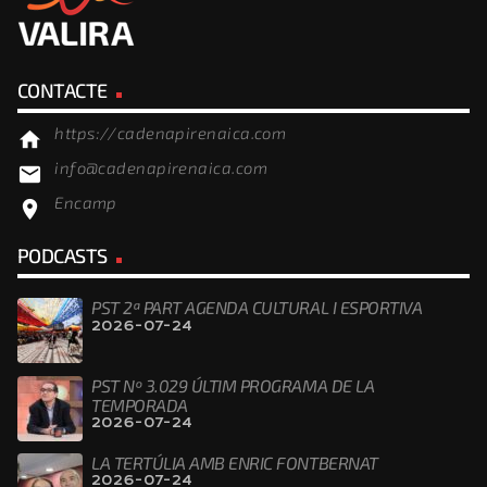
CONTACTE
https://cadenapirenaica.com
home
info@cadenapirenaica.com
email
Encamp
location_on
PODCASTS
PST 2ª PART AGENDA CULTURAL I ESPORTIVA
2026-07-24
PST Nº 3.029 ÚLTIM PROGRAMA DE LA
TEMPORADA
2026-07-24
LA TERTÚLIA AMB ENRIC FONTBERNAT
2026-07-24