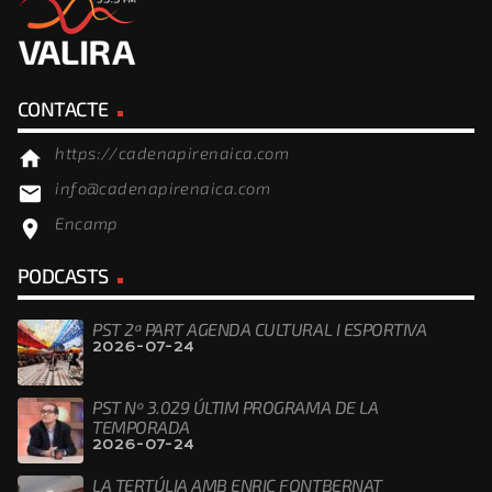
CONTACTE
https://cadenapirenaica.com
home
info@cadenapirenaica.com
email
Encamp
location_on
PODCASTS
PST 2ª PART AGENDA CULTURAL I ESPORTIVA
2026-07-24
PST Nº 3.029 ÚLTIM PROGRAMA DE LA
TEMPORADA
2026-07-24
LA TERTÚLIA AMB ENRIC FONTBERNAT