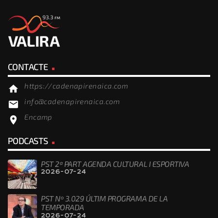
CONTACTE
https://cadenapirenaica.com
home
info@cadenapirenaica.com
email
Encamp
location_on
PODCASTS
PST 2ª PART AGENDA CULTURAL I ESPORTIVA
2026-07-24
PST Nº 3.029 ÚLTIM PROGRAMA DE LA
TEMPORADA
2026-07-24