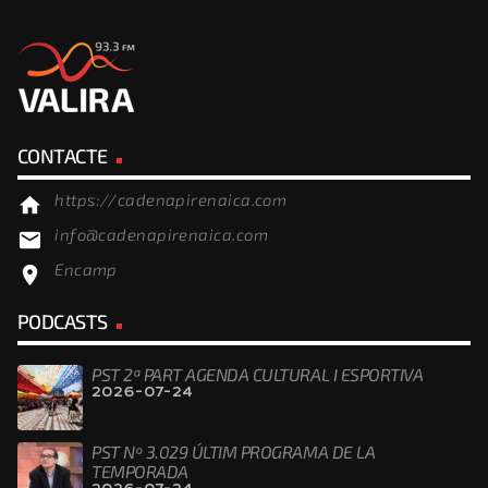
CONTACTE
https://cadenapirenaica.com
home
info@cadenapirenaica.com
email
Encamp
location_on
PODCASTS
PST 2ª PART AGENDA CULTURAL I ESPORTIVA
2026-07-24
PST Nº 3.029 ÚLTIM PROGRAMA DE LA
TEMPORADA