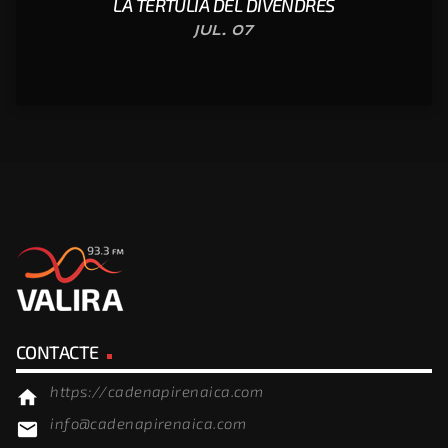
LA TERTÚLIA DEL DIVENDRES
JUL. 07
CONTACTE
https://cadenapirenaica.com
home
info@cadenapirenaica.com
email