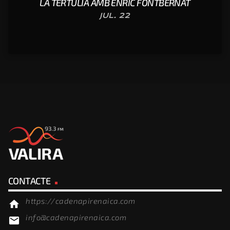
LA TERTÚLIA AMB ENRIC FONTBERNAT
JUL. 22
CONTACTE
https://cadenapirenaica.com
home
info@cadenapirenaica.com
email