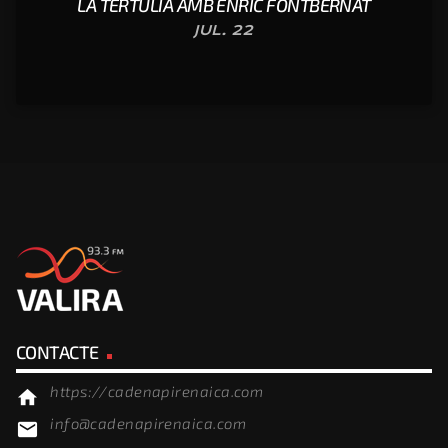
LA TERTÚLIA AMB ENRIC FONTBERNAT
JUL. 22
CONTACTE
https://cadenapirenaica.com
home
info@cadenapirenaica.com
email