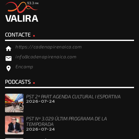
CONTACTE
https://cadenapirenaica.com
home
info@cadenapirenaica.com
email
Encamp
location_on
PODCASTS
PST 2ª PART AGENDA CULTURAL I ESPORTIVA
2026-07-24
PST Nº 3.029 ÚLTIM PROGRAMA DE LA
TEMPORADA
2026-07-24