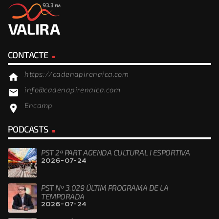
CONTACTE
https://cadenapirenaica.com
home
info@cadenapirenaica.com
email
Encamp
location_on
PODCASTS
PST 2ª PART AGENDA CULTURAL I ESPORTIVA
2026-07-24
PST Nº 3.029 ÚLTIM PROGRAMA DE LA
TEMPORADA
2026-07-24