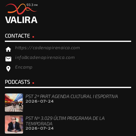
CONTACTE
https://cadenapirenaica.com
home
info@cadenapirenaica.com
email
Encamp
location_on
PODCASTS
PST 2ª PART AGENDA CULTURAL I ESPORTIVA
2026-07-24
PST Nº 3.029 ÚLTIM PROGRAMA DE LA
TEMPORADA
2026-07-24