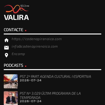
CONTACTE
https://cadenapirenaica.com
home
info@cadenapirenaica.com
email
Encamp
location_on
PODCASTS
PST 2ª PART AGENDA CULTURAL I ESPORTIVA
2026-07-24
PST Nº 3.029 ÚLTIM PROGRAMA DE LA
TEMPORADA
2026-07-24