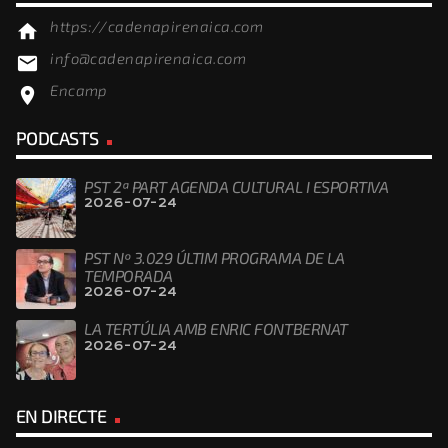
https://cadenapirenaica.com
home
info@cadenapirenaica.com
email
Encamp
location_on
PODCASTS
PST 2ª PART AGENDA CULTURAL I ESPORTIVA
2026-07-24
PST Nº 3.029 ÚLTIM PROGRAMA DE LA
TEMPORADA
2026-07-24
LA TERTÚLIA AMB ENRIC FONTBERNAT
2026-07-24
EN DIRECTE