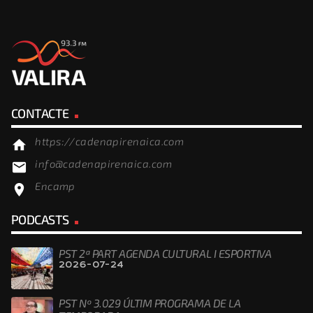
CONTACTE
https://cadenapirenaica.com
home
info@cadenapirenaica.com
email
Encamp
location_on
PODCASTS
PST 2ª PART AGENDA CULTURAL I ESPORTIVA
2026-07-24
PST Nº 3.029 ÚLTIM PROGRAMA DE LA