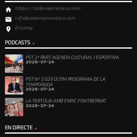
https://cadenapirenaica.com
home
info@cadenapirenaica.com
email
Encamp
location_on
PODCASTS
PST 2ª PART AGENDA CULTURAL I ESPORTIVA
2026-07-24
PST Nº 3.029 ÚLTIM PROGRAMA DE LA
TEMPORADA
2026-07-24
LA TERTÚLIA AMB ENRIC FONTBERNAT
2026-07-24
EN DIRECTE