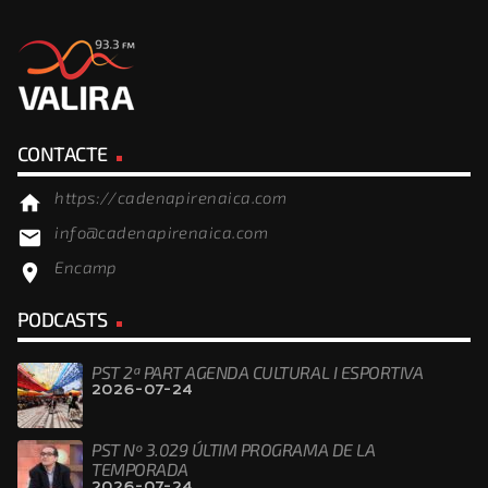
CONTACTE
https://cadenapirenaica.com
home
info@cadenapirenaica.com
email
Encamp
location_on
PODCASTS
PST 2ª PART AGENDA CULTURAL I ESPORTIVA
2026-07-24
PST Nº 3.029 ÚLTIM PROGRAMA DE LA
TEMPORADA
2026-07-24