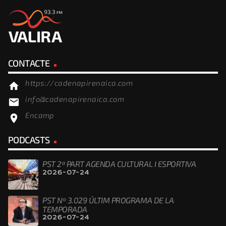
CONTACTE
https://cadenapirenaica.com
home
info@cadenapirenaica.com
email
Encamp
location_on
PODCASTS
PST 2ª PART AGENDA CULTURAL I ESPORTIVA
2026-07-24
PST Nº 3.029 ÚLTIM PROGRAMA DE LA
TEMPORADA
2026-07-24