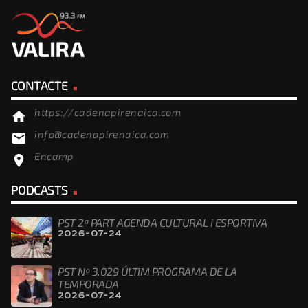
CONTACTE
https://cadenapirenaica.com
home
info@cadenapirenaica.com
email
Encamp
location_on
PODCASTS
PST 2ª PART AGENDA CULTURAL I ESPORTIVA
2026-07-24
PST Nº 3.029 ÚLTIM PROGRAMA DE LA
TEMPORADA
2026-07-24