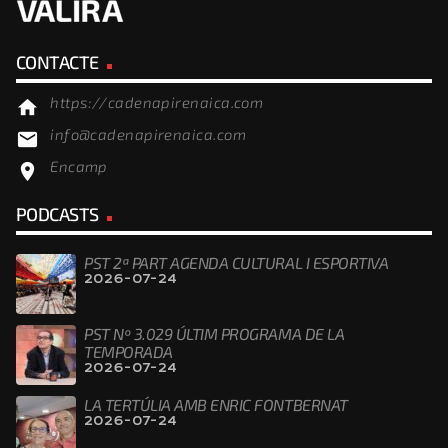
CONTACTE
https://cadenapirenaica.com
home
info@cadenapirenaica.com
email
Encamp
location_on
PODCASTS
PST 2ª PART AGENDA CULTURAL I ESPORTIVA
2026-07-24
PST Nº 3.029 ÚLTIM PROGRAMA DE LA
TEMPORADA
2026-07-24
LA TERTÚLIA AMB ENRIC FONTBERNAT
2026-07-24