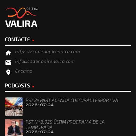
CONTACTE
https://cadenapirenaica.com
home
info@cadenapirenaica.com
email
Encamp
location_on
PODCASTS
PST 2ª PART AGENDA CULTURAL I ESPORTIVA
2026-07-24
PST Nº 3.029 ÚLTIM PROGRAMA DE LA
TEMPORADA
2026-07-24