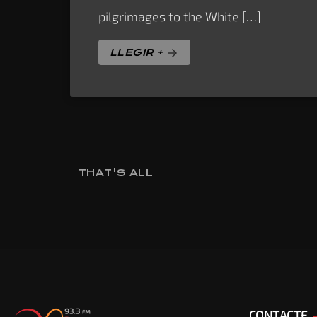
pilgrimages to the White […]
LLEGIR +
arrow_forward
THAT'S ALL
CONTACTE