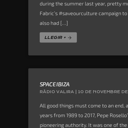
during the summer last year, pretty m
Fabric’s #saveourculture campaign to h
also had […]
LLEGIR +
arrow_forward
SPACE IBIZA
RÀDIO VALIRA | 10 DE NOVEMBRE DE
All good things must come to an end, a
years from 1989 to 2017, Pepe Rosello’
pioneering authority. It was one of th