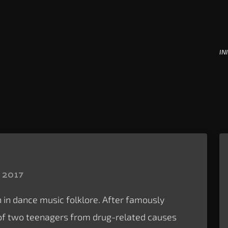
INI
 2017
n in dance music folklore. After famously
 of two teenagers from drug-related causes